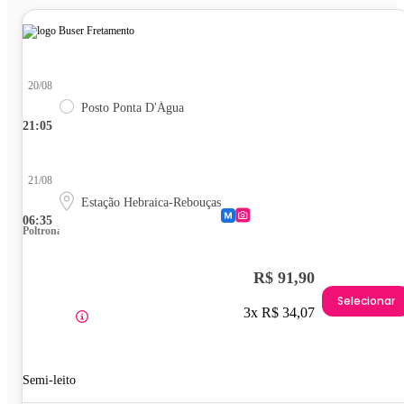
20/08
Posto Ponta D'Água
21:05
21/08
Estação Hebraica-Rebouças
06:35
Poltrona
R$ 91,90
Selecionar
3x R$ 34,07
Semi-leito