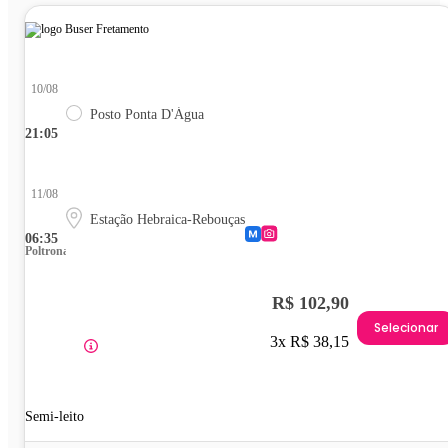
10/08
Posto Ponta D'Água
21:05
11/08
Estação Hebraica-Rebouças
06:35
Poltrona
R$ 102,90
Selecionar
3x R$ 38,15
Semi-leito