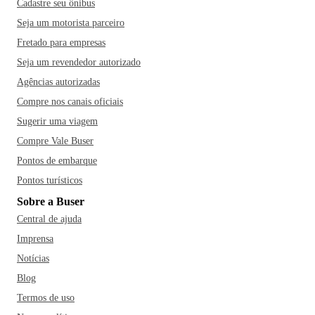
Cadastre seu ônibus
cachoeiras, que podem ser visitadas por trilhas de nível
Seja um motorista parceiro
moderado. Entre as cachoeiras, a que destacamos é a
Fretado para empresas
Cachoeira das Andorinhas, com 28 metros de queda d'água.
Imperdível! No passeio, também aproveite para conhecer o
Seja um revendedor autorizado
Mirante do Cristo, de onde é possível ter uma vista
Agências autorizadas
panorâmica da cidade e do encontro entre os rios Araguaia e
Compre nos canais oficiais
Garças.
Sugerir uma viagem
Compre Vale Buser
Pontos de embarque
Pontos turísticos
Sobre a Buser
Central de ajuda
Imprensa
Notícias
Blog
Termos de uso