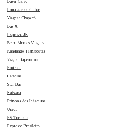
Buser Carro
Por falar em turismo, se você estiver indo para a região de
Barra do Garças, pode se preparar: tem muito para se ver e
Empresas de ônibus
vivenciar. A primeira dica é se aventurar pela Serra do
Viagens Chapecó
Roncador, uma enorme formação geológica, que é cenário
Bus X
de muitas lendas e mistérios já que emite barulhos por conta
Expresso JK
dos fortes ventos. Há cachoeiras, cavernas e grutas incríveis
Belos Montes Viagens
para explorar na região, e que você pode conhecer por conta
Kandango Transportes
própria ou por meio de pacotes que podem ser fechados com
agências de turismo locais.
Viação Itapemirim
Emtram
Uma curiosidade é que A Serra do Roncador, em Barra do
Catedral
Garças, também é lembrada como um dos prováveis pontos
Star Bus
por onde a expedição do britânico Percy Fawcett teria
Kaissara
desaparecido no início de 1920. Este explorador foi quem
Princesa dos Inhamuns
inspirou o filme do Indiana Jones. Legal, né? Muitas
histórias curiosas para uma cidade só.
Unida
ES Turismo
A visita ao Parque Estadual Serra Azul também é uma boa
Expresso Brasileiro
pedida. O local tem um circuito incrível com cerca de 14