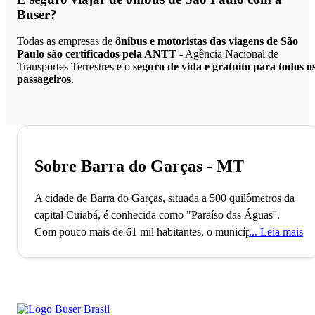
Buser?
Todas as empresas de
ônibus e motoristas das viagens de São
Paulo são certificados pela ANTT
- Agência Nacional de
Transportes Terrestres e o
seguro de vida é gratuito para todos o
passageiros
.
Sobre Barra do Garças - MT
A cidade de Barra do Garças, situada a 500 quilômetros da
capital Cuiabá, é conhecida como "Paraíso das Águas''.
Com pouco mais de 61 mil habitantes, o município fica aos
Leia mais
pés da Serra Azul, à margem do Rio Araguaia, bem na
fronteira com Goiás. Barra do Garças é fascinante: tem em
seu domínio cachoeiras, grutas, montanhas, águas termais e
mistérios em torno de alienígenas, tendo inclusive um