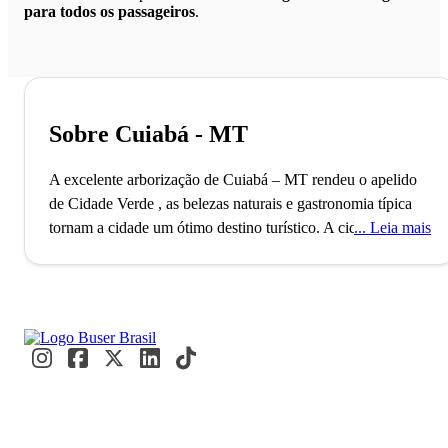
para todos os passageiros
.
Sobre Cuiabá - MT
A excelente arborização de Cuiabá – MT rendeu o apelido
de Cidade Verde , as belezas naturais e gastronomia típica
tornam a cidade um ótimo destino turístico.
A cidade de
Leia mais
Cuiabá, capital do Estado do Mato Grosso, conta com mais
de 600 mil habitantes e pertence à Região Centro-Oeste do
Brasil. O município, que é conhecido também como
“Cidade Verde” por causa da sua arborização, foi fundado
no ano de 1719 e forma uma conurbação com o seu
município vizinho, Várzea Grande. A economia de Cuiabá é
influenciada pelos setores de comércio e indústria. O
município conta ainda com o 10º maior Produto Interno
Bruto entre as capitais do país. A cidade, que também serve