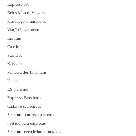
delícias é o Varadero Bar e Restô.
Se você está planejando
Expresso JK
passar as suas próximas férias no município de Cuiabá, não
Belos Montes Viagens
pode deixar de inserir um passeio pela Casa do Artesão, o
Kandango Transportes
Parque Mãe Bonifácia, o Parque das Águas Seo Fiote e o
Parque Tia Nair no seu roteiro. Dentre os restaurantes mais
Viação Itapemirim
famosos da cidade estão ainda o Santô Oriental, Choppão e
Emtram
o Chef Caliman. E para quem gosta de curtir uma vida
Catedral
noturna, com bares e pubs, bons petiscos e boa música, vale
Star Bus
a pena conhecer as regiões boêmias da cidade, como a Praça
Kaissara
Popular e a Praça da Mandioca.
Princesa dos Inhamuns
Unida
ES Turismo
Expresso Brasileiro
Cadastre seu ônibus
Seja um motorista parceiro
Fretado para empresas
Seja um revendedor autorizado