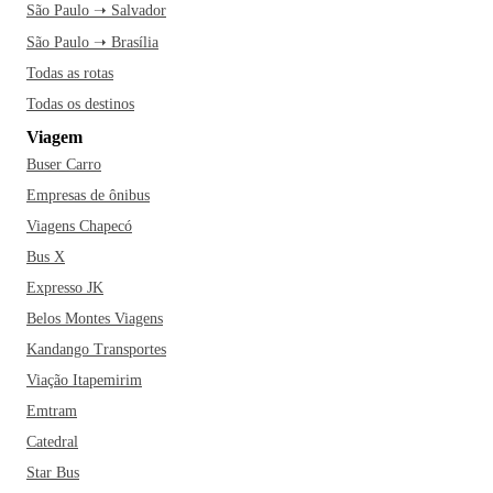
São Paulo ➝ Salvador
São Paulo ➝ Brasília
Todas as rotas
Todas os destinos
Viagem
Buser Carro
Empresas de ônibus
Viagens Chapecó
Bus X
Expresso JK
Belos Montes Viagens
Kandango Transportes
Viação Itapemirim
Emtram
Catedral
Star Bus