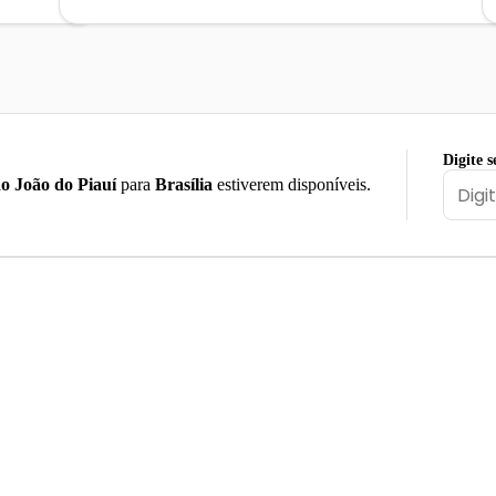
Digite s
o João do Piauí
para
Brasília
estiverem disponíveis.