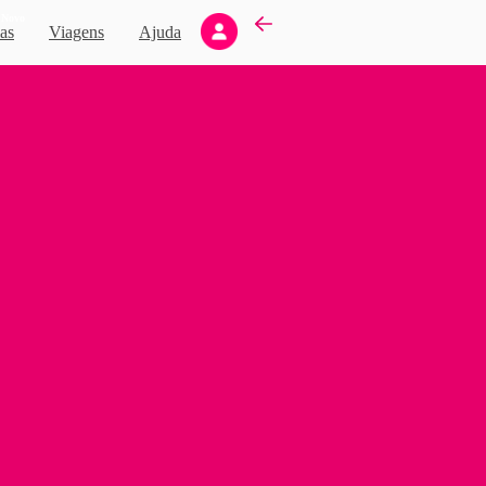
Novo
as
Viagens
Ajuda