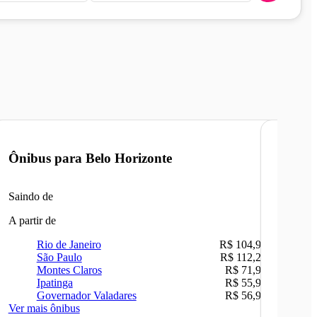
Ônibus para
Belo Horizonte
Ônibu
Saindo de
Saindo 
A partir de
A partir 
Rio de Janeiro
R$ 104,90
Ri
São Paulo
R$ 112,26
Be
Montes Claros
R$ 71,90
Sã
Ipatinga
R$ 55,90
Ca
Governador Valadares
R$ 56,90
Ip
Ver mais ônibus
Ver mais