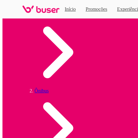
Início
Promoções
Experiênci
Home
Ônibus