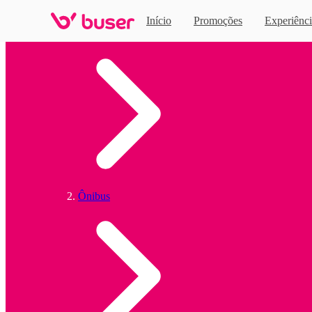
Início
Promoções
Experiênci
Home
Ônibus