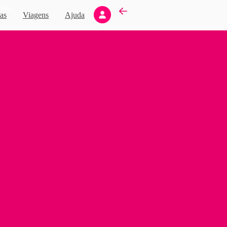
Novo
as
Viagens
Ajuda