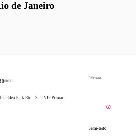
io de Janeiro
Poltrona
30
08/08
l Golden Park Rio - Sala VIP Primar
Semi-leito