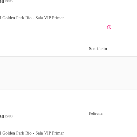
30
15/08
l Golden Park Rio - Sala VIP Primar
Semi-leito
Poltrona
30
15/08
l Golden Park Rio - Sala VIP Primar