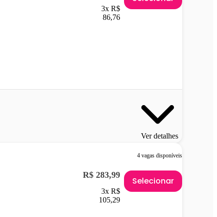
3x R$
86,76
Ver detalhes
4 vagas disponíveis
R$ 283,99
Selecionar
3x R$
105,29