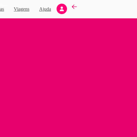
Novo
as
Viagens
Ajuda