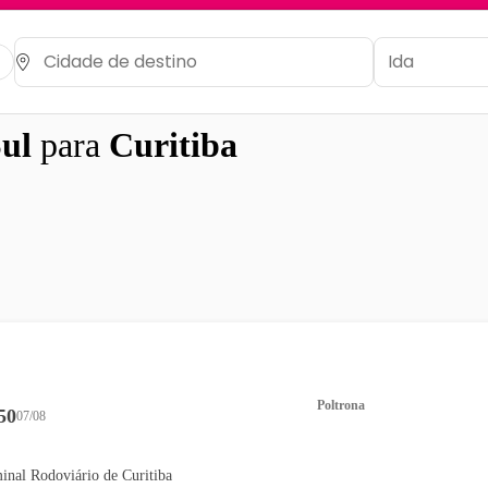
ul
para
Curitiba
Poltrona
50
07/08
inal Rodoviário de Curitiba