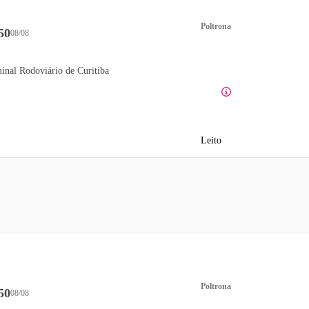
Poltrona
50
08/08
inal Rodoviário de Curitiba
Leito
Poltrona
50
08/08