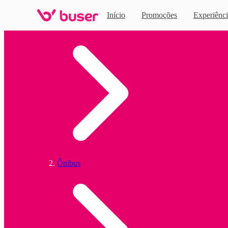
Início
Promoções
Experiênci
Home
Ônibus