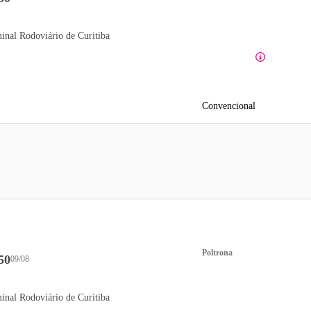
inal Rodoviário de Curitiba
Convencional
Poltrona
50
09/08
inal Rodoviário de Curitiba