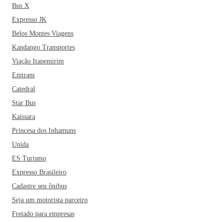
Bus X
Por falar em ótimas recordações, que tal provar um pouco
Expresso JK
das comidas típicas da região? É uma ótima oportunidade
Belos Montes Viagens
para provar um Pato no Tucupi, saborear um Tacacá (receita
Kandango Transportes
indígena que faz muito sucesso), entre muitas outras. Não
sei qual irá preferir, mas uma coisa é certa: Belém do Pará é
Viação Itapemirim
um dos lugares com uma das culinárias mais ricas do Brasil.
Emtram
E aí, o que acha de pegar um ônibus para Belém?
Catedral
Star Bus
Kaissara
Princesa dos Inhamuns
Unida
ES Turismo
Expresso Brasileiro
Cadastre seu ônibus
Seja um motorista parceiro
Fretado para empresas