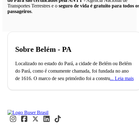
do Pará são certificados pela ANTT
- Agência Nacional de
Transportes Terrestres e o
seguro de vida é gratuito para todos o
passageiros
.
Sobre Belém - PA
Localizado no estado do Pará, a cidade de Belém ou Belém
do Pará, como é comumente chamada, foi fundada no ano
de 1616. O marco de seu primórdio foi a construção do
Leia mais
Forte do Presépio (atualmente chamado de Forte do
Castelo), construção que continha a Capela de Nossa
Senhora da Graça, posteriormente chamada de Nossa
Senhora de Belém, sendo tida como padroeira. A região teve
sua história local marcada por disputas territoriais, até por
fim pertencer à coroa portuguesa e se consolidar da forma
como a conhecemos hoje.