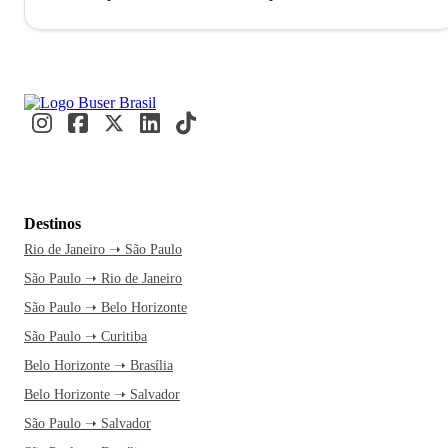
Grande, capital do Mato Grosso do Sul, conta com mais de
900 mil habitantes e é uma das cidades mais arborizadas do
Brasil. Mesmo não sendo tão conhecida como roteiro
turístico, a cidade se mostra como um excelente destino. O
município também conhecido como Cidade Morena, devido
à terra avermelhada da região, foi originalmente fundado por
mineiros no ano de 1872 e hoje é a porta de entrada para
quem está a caminho de alguns cartões postais do Centro-
Oeste, como Bonito, Pantanal, Serra da Bodoquena, Parque
Destinos
Nacional das Emas; entre outros.
A economia de Campo
Rio de Janeiro ➝ São Paulo
Grande é baseada no comércio de mercadorias, cultivo de
São Paulo ➝ Rio de Janeiro
soja, milho, arroz e mandioca e também conta com forte
influência do setor de construção civil. A cidade foi até
São Paulo ➝ Belo Horizonte
mesmo considerada pela EXAME como a 28º melhor
São Paulo ➝ Curitiba
cidade do Brasil em infraestrutura. A cidade também chama
Belo Horizonte ➝ Brasília
a atenção pela comida típica, pela rica cultura e por ser um
Belo Horizonte ➝ Salvador
dos destinos do país que consegue ser bonito em qualquer
São Paulo ➝ Salvador
época do ano.
Entre os habitantes da cidade é possível