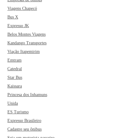
Viagens Chapecó
Bus X
Expresso JK
Belos Montes Viagens
Kandango Transportes
Viação Itapemirim
Emtram
Catedral
Star Bus
Kaissara
Princesa dos Inhamuns
Unida
ES Turismo
Expresso Brasileiro
Cadastre seu ônibus
Seja um motorista parceiro