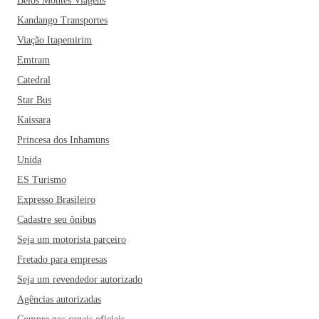
Belos Montes Viagens
Kandango Transportes
Viação Itapemirim
Emtram
Catedral
Star Bus
Kaissara
Princesa dos Inhamuns
Unida
ES Turismo
Expresso Brasileiro
Cadastre seu ônibus
Seja um motorista parceiro
Fretado para empresas
Seja um revendedor autorizado
Agências autorizadas