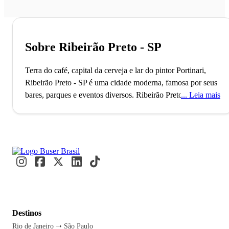
Sobre Ribeirão Preto - SP
Terra do café, capital da cerveja e lar do pintor Portinari,
Ribeirão Preto - SP é uma cidade moderna, famosa por seus
bares, parques e eventos diversos.
Ribeirão Preto, fundada
Leia mais
em 1856, é reconhecida como a capital da cerveja no Brasil,
graças à sua rica tradição cervejeira que inclui marcas
renomadas como Colorado e Pinguim. Este título reflete a
transformação de uma cidade outrora famosa pelo café em
um polo de inovação e tecnologia, com o 21º maior PIB do
país. Todos os anos, milhares de visitantes e estudantes
movimentam a cidade, atraídos por eventos como o
Agrishow e pela prestigiada Faculdade de Medicina da
USP.
A Choperia Pinguim é uma parada obrigatória para
Destinos
quem chega a Ribeirão Preto, famosa por suas cervejas
Rio de Janeiro ➝ São Paulo