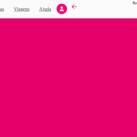
Rec
Novo
as
Viagens
Ajuda