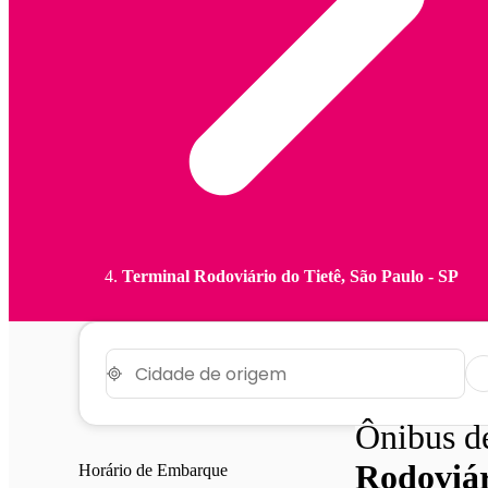
Terminal Rodoviário do Tietê, São Paulo - SP
Ônibus 
Rodoviár
Horário de Embarque