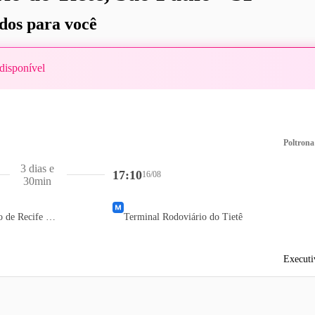
os para você
disponível
Poltrona
3 dias e
17:10
16/08
30min
Terminal Rodoviário de Recife (TIP)
Terminal Rodoviário do Tietê
Executi