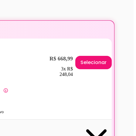
R$ 668,99
Selecionar
3x R$
248,04
vo