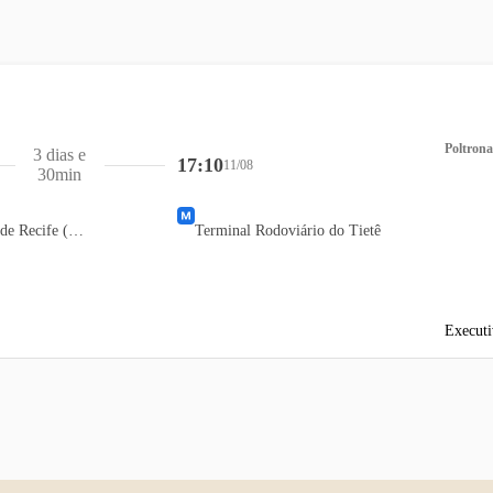
Poltrona
3 dias e
17:10
11/08
30min
Terminal Rodoviário de Recife (TIP)
Terminal Rodoviário do Tietê
Executi