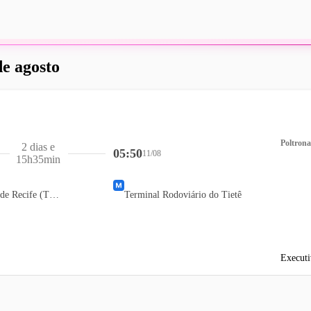
de agosto
Poltrona
2 dias e
05:50
11/08
15h35min
Terminal Rodoviário de Recife (TIP)
Terminal Rodoviário do Tietê
Executi