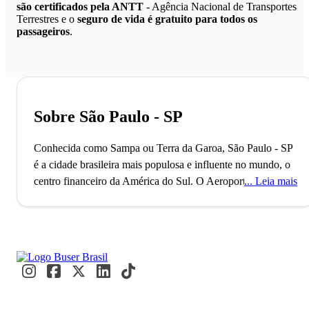
são certificados pela ANTT
- Agência Nacional de Transportes
Terrestres e o
seguro de vida é gratuito para todos os
passageiros
.
Sobre São Paulo - SP
Conhecida como Sampa ou Terra da Garoa, São Paulo - SP
é a cidade brasileira mais populosa e influente no mundo, o
centro financeiro da América do Sul.
O Aeroporto de
Leia mais
Guarulhos, o segundo maior do Brasil, conecta São Paulo
ao mundo, refletindo seu status como uma metrópole global
alfa. Com mais de 11 milhões de habitantes, a cidade é
reconhecida como a Capital Mundial da Gastronomia, onde
eventos internacionais como a Bienal de Arte e a São Paulo
Fashion Week acontecem. Paulistanos e visitantes se
misturam nos movimentados terminais e nas ruas vibrantes,