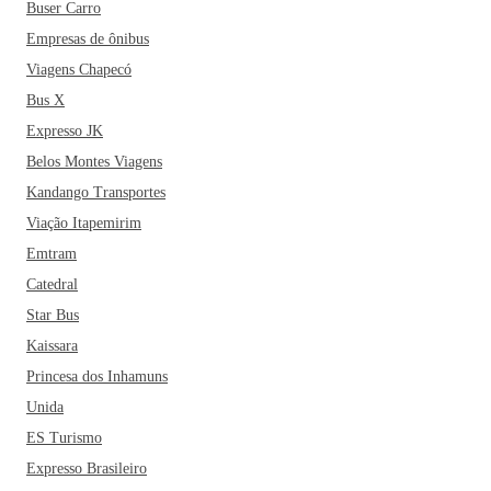
Buser Carro
Empresas de ônibus
Viagens Chapecó
Bus X
Expresso JK
Belos Montes Viagens
Kandango Transportes
Viação Itapemirim
Emtram
Catedral
Star Bus
Kaissara
Princesa dos Inhamuns
Unida
ES Turismo
Expresso Brasileiro