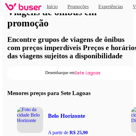
Novo
Início
Promoções
Experiências
V
Viagens de ônibus em
promoção
Encontre grupos de viagens de ônibus
com preços imperdíveis Preços e horário
das viagens sujeitos a disponibilidade
Sete Lagoas
Desembarque em
Menores preços para Sete Lagoas
Belo Horizonte
A partir de
R$ 25,90