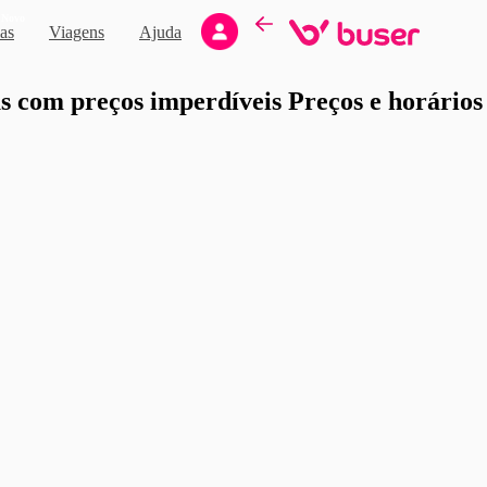
Novo
as
Viagens
Ajuda
moção
 com preços imperdíveis Preços e horários d