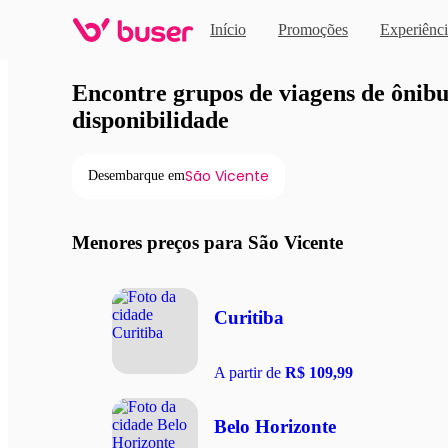
Início
Promoções
Experiênci
Viagens de ônibus em pro
Encontre grupos de viagens de ônibus
disponibilidade
São Vicente
Desembarque em
Menores preços para São Vicente
Curitiba
A partir de
R$ 109,99
Belo Horizonte