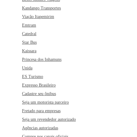
Kandango Transportes
Viação Itapemirim
Emtram
Catedral
Star Bus
Kaissara
Princesa dos Inhamuns
Unida
ES Turismo
Expresso Brasileiro
Cadastre seu ônibus
Seja um motorista parceiro
Fretado para empresas
Seja um revendedor autorizado
Agências autorizadas
Compre nos canais oficiais