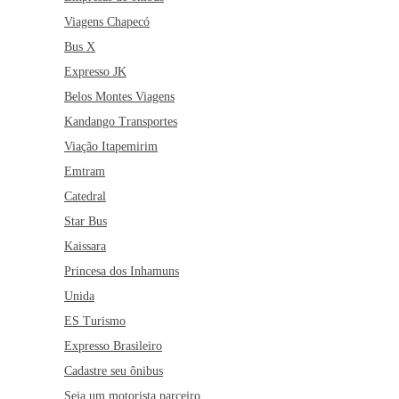
Viagens Chapecó
Bus X
Expresso JK
Belos Montes Viagens
Kandango Transportes
Viação Itapemirim
Emtram
Catedral
Star Bus
Kaissara
Princesa dos Inhamuns
Unida
ES Turismo
Expresso Brasileiro
Cadastre seu ônibus
Seja um motorista parceiro