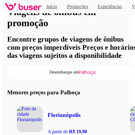
Novo
Início
Promoções
Experiências
V
Viagens de ônibus em
promoção
Encontre grupos de viagens de ônibus
com preços imperdíveis Preços e horário
das viagens sujeitos a disponibilidade
Palhoça
Desembarque em
Menores preços para Palhoça
Florianópolis
A partir de
R$ 19,90