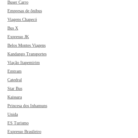
Buser Carro
Empresas de ônibus
Viagens Chapecó
Bus X
Expresso JK
Belos Montes Viagens
Kandango Transportes
Viação Itapemirim
Emtram
Catedral
Star Bus
Kaissara
Princesa dos Inhamuns
Unida
ES Turismo
Expresso Brasileiro