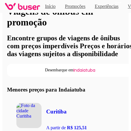
Novo
Início
Promoções
Experiências
V
Viagens de ônibus em
promoção
Encontre grupos de viagens de ônibus
com preços imperdíveis Preços e horário
das viagens sujeitos a disponibilidade
Indaiatuba
Desembarque em
Menores preços para Indaiatuba
Curitiba
A partir de
R$ 125,51