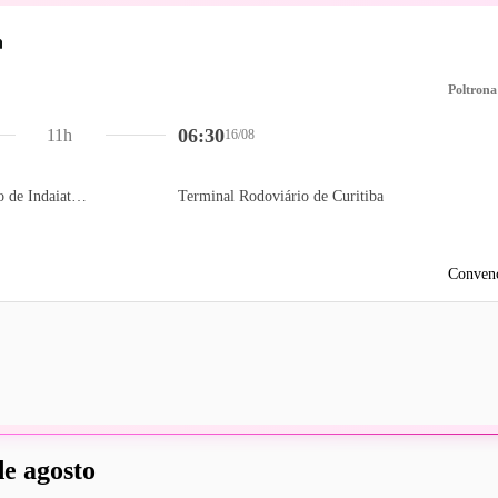
Poltrona
06:30
11h
16/08
Terminal Rodoviário de Indaiatuba
Terminal Rodoviário de Curitiba
Convenc
de agosto