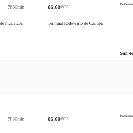
Poltrona
06:00
7h30min
09/08
de Indaiatuba
Terminal Rodoviário de Curitiba
Semi-le
Poltrona
06:00
7h30min
09/08