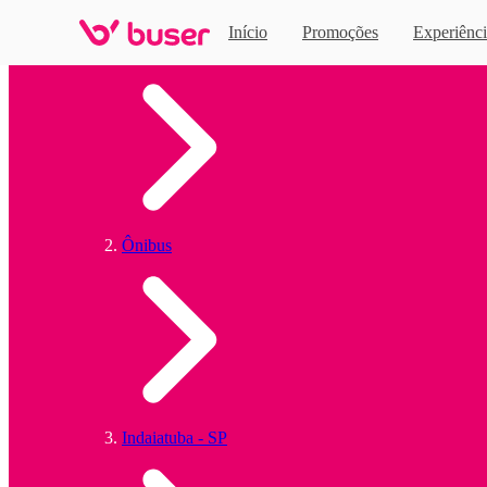
Início
Promoções
Experiênci
Home
Ônibus
Indaiatuba - SP