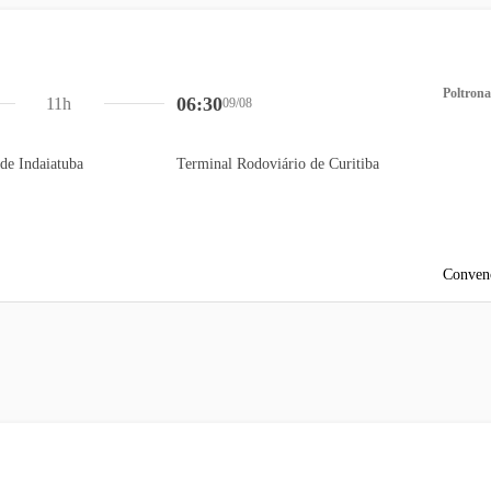
Poltrona
06:30
11h
09/08
de Indaiatuba
Terminal Rodoviário de Curitiba
Conven