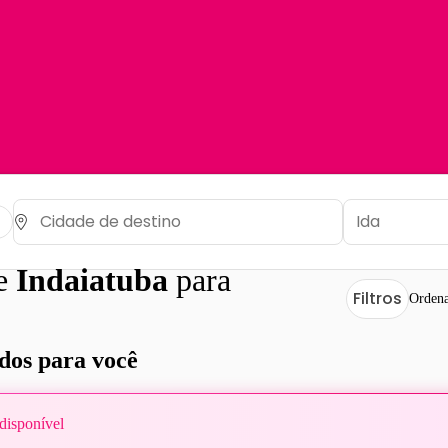
de
Indaiatuba
para
Filtros
Ordena
os para você
disponível