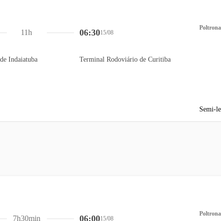
Poltrona
06:30
11h
15/08
de Indaiatuba
Terminal Rodoviário de Curitiba
Semi-le
Poltrona
06:00
7h30min
15/08