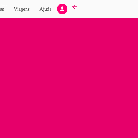
Novo
as
Viagens
Ajuda