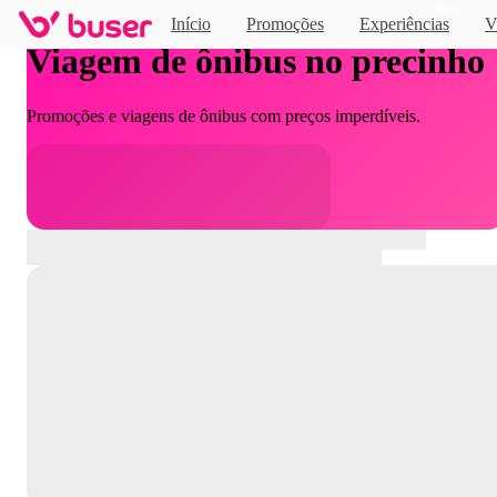
Novo
Início
Promoções
Experiências
V
Viagem de ônibus no precinho
Promoções e viagens de ônibus com preços imperdíveis.