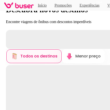
Novo
Início
Promoções
Experiências
V
Descubra novos destinos
Encontre viagens de ônibus com descontos imperdíveis
Todos os destinos
Menor preço