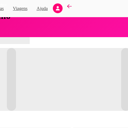
Novo
as
Viagens
Ajuda
nho