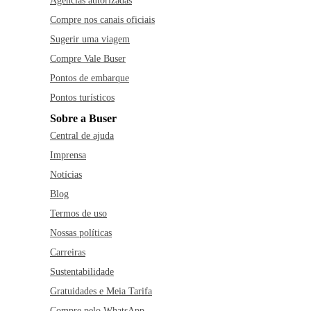
Agências autorizadas
Compre nos canais oficiais
Sugerir uma viagem
Compre Vale Buser
Pontos de embarque
Pontos turísticos
Sobre a Buser
Central de ajuda
Imprensa
Notícias
Blog
Termos de uso
Nossas políticas
Carreiras
Sustentabilidade
Gratuidades e Meia Tarifa
Compre pelo WhatsApp