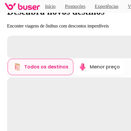
Novo
Início
Promoções
Experiências
V
Descubra novos destinos
Encontre viagens de ônibus com descontos imperdíveis
Todos os destinos
Menor preço