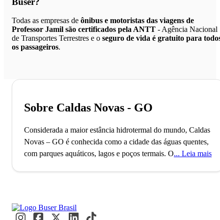
Buser?
Todas as empresas de
ônibus e motoristas das viagens de
Professor Jamil são certificados pela ANTT
- Agência Nacional
de Transportes Terrestres e o
seguro de vida é gratuito para todo
os passageiros
.
Sobre Caldas Novas - GO
Considerada a maior estância hidrotermal do mundo, Caldas
Novas – GO é conhecida como a cidade das águas quentes,
com parques aquáticos, lagos e poços termais.
O município
Leia mais
de Caldas Novas está situado no Estado de Goiás.
Descoberta no ano de 1722, a cidade é considerada a maior
estância hidrotermal do mundo, se consagrando como um
dos melhores destinos nacionais para férias relaxantes. Com
população estimada de 96 mil habitantes, o carro chefe da