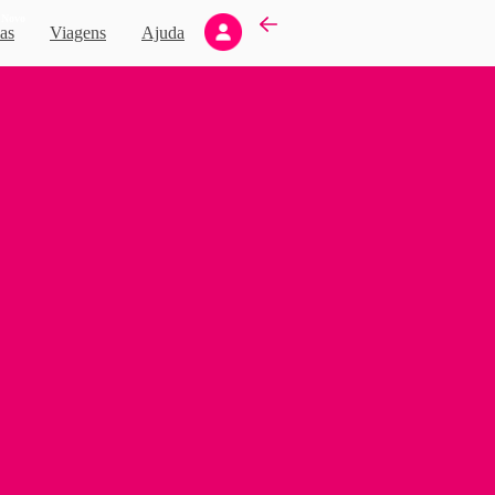
Novo
as
Viagens
Ajuda