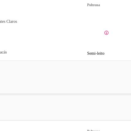
Poltrona
tes Claros
acás
Semi-leito