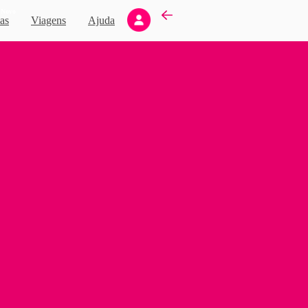
Novo
as
Viagens
Ajuda