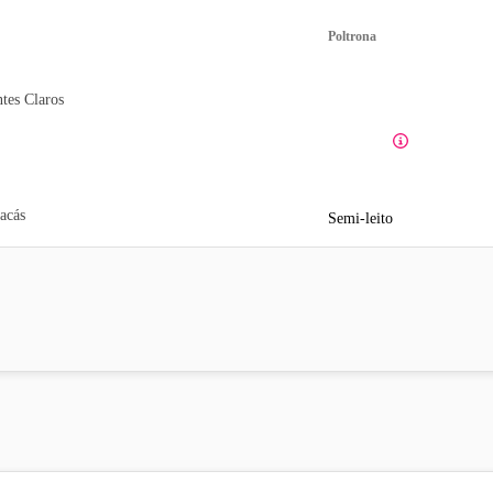
Poltrona
tes Claros
acás
Semi-leito