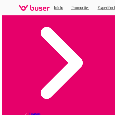
Início
Promoções
Experiênci
Home
Ônibus