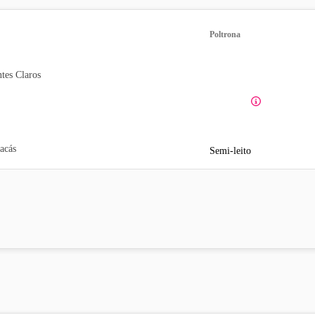
Poltrona
tes Claros
acás
Semi-leito