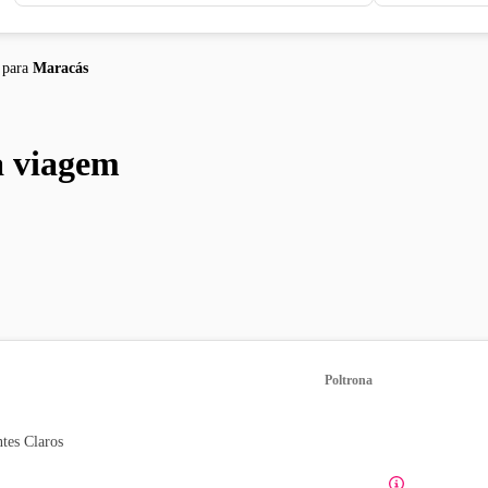
para
Maracás
a viagem
Poltrona
tes Claros