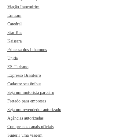
Viação Itapemirim
Emtram
Catedral
Star Bus
Kaissara
Princesa dos Inhamuns
Unida
ES Turismo
Expresso Brasileiro
Cadastre seu ônibus
Seja um motorista parceiro
Fretado para empresas
Seja um revendedor autorizado
Agências autorizadas
Compre nos canais oficiais
Sugerir uma viagem