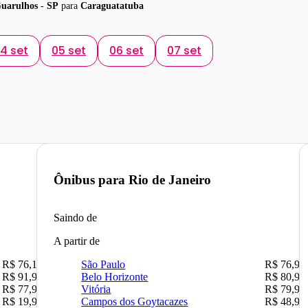
Guarulhos - SP
para
Caraguatatuba
4 set
05 set
06 set
07 set
Ônibus para
Rio de Janeiro
Saindo de
A partir de
R$ 76,10
São Paulo
R$ 76,90
R$ 91,90
Belo Horizonte
R$ 80,90
R$ 77,90
Vitória
R$ 79,90
R$ 19,90
Campos dos Goytacazes
R$ 48,90