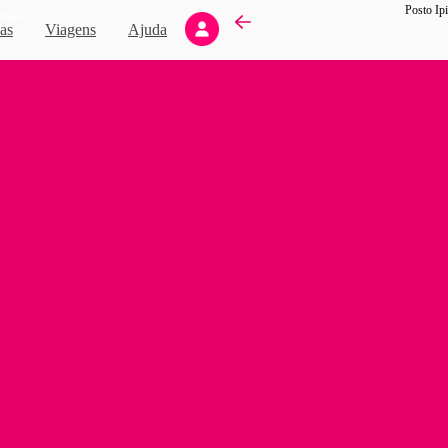
Posto Ipi
Novo
as
Viagens
Ajuda