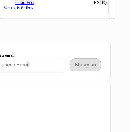
Cabo Frio
R$ 99,00
Ni
Ver mais ônibus
Ver mais
seu email
Me avise