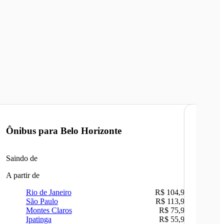
Ônibus para
Belo Horizonte
Ônibu
Saindo de
Saindo 
A partir de
A partir 
Rio de Janeiro
R$ 104,90
Ri
São Paulo
R$ 113,90
Be
Montes Claros
R$ 75,90
Sã
Ipatinga
R$ 55,90
Ca