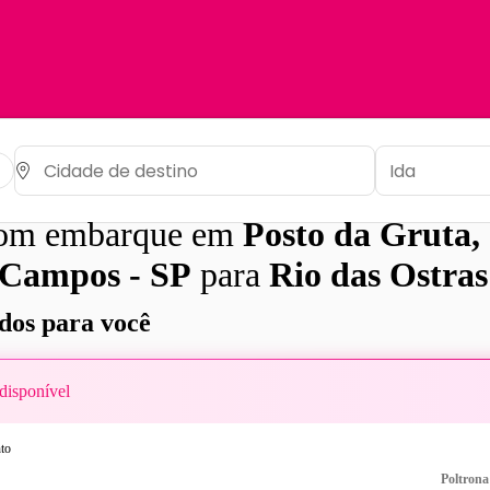
com embarque em
Posto da Gruta,
 Campos - SP
para
Rio das Ostras
os para você
disponível
Poltrona