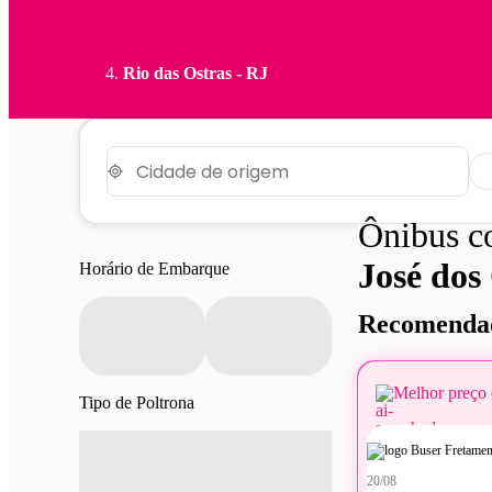
Rio das Ostras - RJ
Ônibus 
José dos
Horário de Embarque
Recomendad
Melhor preço 
Tipo de Poltrona
20/08