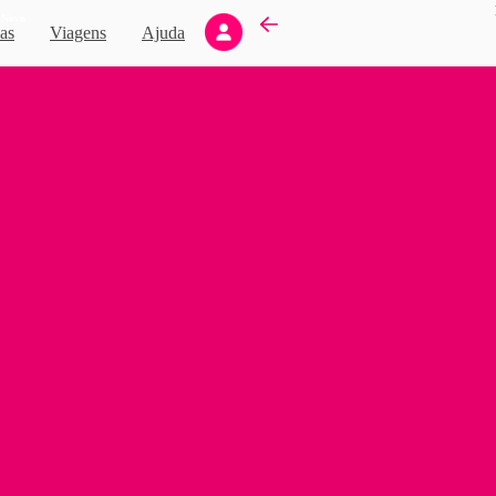
Novo
as
Viagens
Ajuda