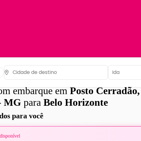
com embarque em
Posto Cerradão,
 - MG
para
Belo Horizonte
os para você
disponível