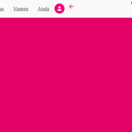
Novo
as
Viagens
Ajuda