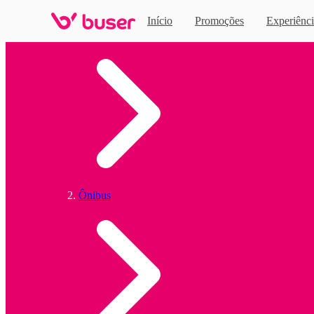
Início
Promoções
Experiênci
Home
Ônibus