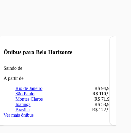
Ônibus para
Belo Horizonte
Ônibu
Saindo de
Saindo 
A partir de
A partir 
Rio de Janeiro
R$ 94,90
Ri
São Paulo
R$ 110,90
Be
Montes Claros
R$ 71,90
Sã
Ipatinga
R$ 53,90
Ip
Brasília
R$ 122,90
Ca
Ver mais ônibus
Ver mais