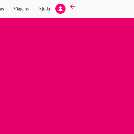
Novo
as
Viagens
Ajuda