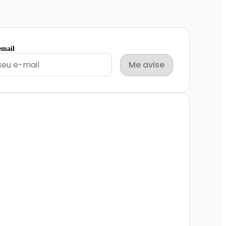
email
Me avise