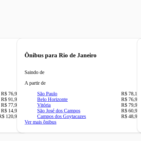
Ônibus para
Rio de Janeiro
Saindo de
A partir de
R$ 76,90
São Paulo
R$ 78,16
R$ 91,90
Belo Horizonte
R$ 76,90
R$ 77,90
Vitória
R$ 79,90
R$ 14,90
São José dos Campos
R$ 60,90
R$ 120,90
Campos dos Goytacazes
R$ 48,90
Ver mais ônibus