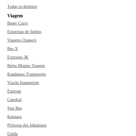
impressionantes da cidade e da Serra do Curral. Que tal
Todas os destinos
parar em um dos botecos famosos, como o Bar do Zezé,
Viagem
para experimentar uns petiscos únicos de BH? Bora curtir
Buser Carro
Belo Horizonte e aproveitar tudo que a cidade proporciona!
Empresas de ônibus
Viagens Chapecó
Bus X
Expresso JK
Belos Montes Viagens
Kandango Transportes
Viação Itapemirim
Emtram
Catedral
Star Bus
Kaissara
Princesa dos Inhamuns
Unida