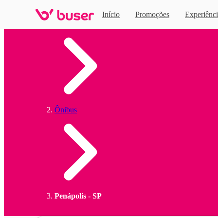
Início
Promoções
Experiênci
Home
Ônibus
Penápolis - SP