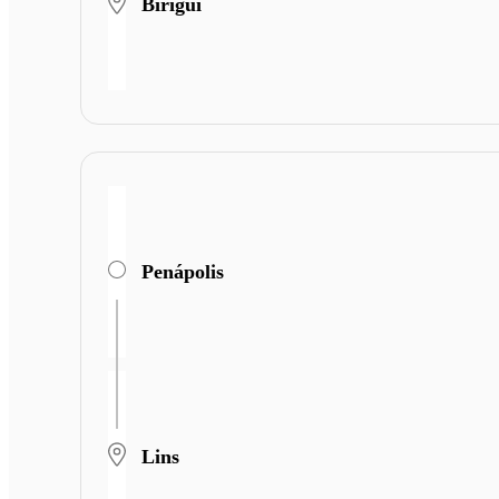
Birigui
Penápolis
Lins