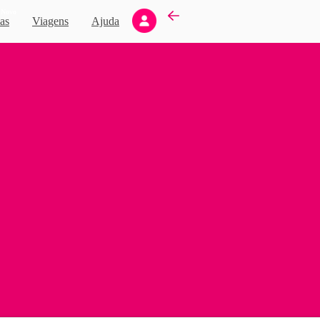
Novo
as
Viagens
Ajuda