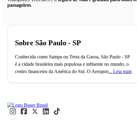
passageiros
.
Sobre São Paulo - SP
Conhecida como Sampa ou Terra da Garoa, São Paulo - SP
é a cidade brasileira mais populosa e influente no mundo, o
centro financeiro da América do Sul.
O Aeroporto de
Leia mais
Guarulhos, o segundo maior do Brasil, conecta São Paulo
ao mundo, refletindo seu status como uma metrópole global
alfa. Com mais de 11 milhões de habitantes, a cidade é
reconhecida como a Capital Mundial da Gastronomia, onde
eventos internacionais como a Bienal de Arte e a São Paulo
Fashion Week acontecem. Paulistanos e visitantes se
misturam nos movimentados terminais e nas ruas vibrantes,
criando um fluxo constante de cultura e inovação.
A caminho