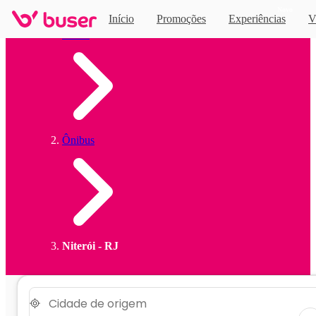
Novo
Início
Promoções
Experiências
V
Home
Ônibus
Niterói - RJ