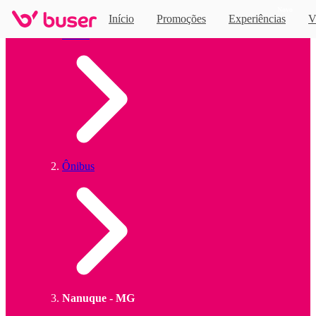
Novo
Início
Promoções
Experiências
V
Home
Ônibus
Nanuque - MG