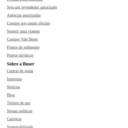
Parque da Cidade - local de preservação da Mata Atlântica -,
e a Igreja do Senhor do Bonfim, onde os turista amarram
Seja um revendedor autorizado
suas fitinhas e fazem seus pedidos.
Nem só de monumentos
Agências autorizadas
históricos vive a cidade, Salvador também oferece inúmeras
Compre nos canais oficiais
praias, que somam mais de 50km de extensão e são
Sugerir uma viagem
abraçadas pela Baía de Todos os Santos. Dentre as
Compre Vale Buser
preferidas pelos turistas estão a do Flamengo, Ondina,
Pontos de embarque
Itapuã, a Praia do Forte e a Praia Farol da Barra. Reservar
um dia para fazer um passeio de escuna pela Baía também é
Pontos turísticos
uma dica de ouro.
Ah, e você também não pode deixar de
Sobre a Buser
provar as deliciosas comidas típicas da região como, por
Central de ajuda
exemplo, o acarajé, prato mais tradicional da cidade, é
Imprensa
comum você encontrar as famosas baianas com suas
Notícias
barracas no Rio Vermelho ou então provar o Acarajé de
Blog
Cira, eleito por várias vezes o melhor de Salvador. Outras
Termos de uso
comidas típicas e indispensáveis são a moqueca baiana, o
doce de mamão verde, o vatapá e o bobó de camarão; vale a
Nossas políticas
pena visitar os restaurantes Bogary, Confraria das Ostras e
Carreiras
Dona Mariquita. E se quiser se refrescar do calor da cidade,
Sustentabilidade