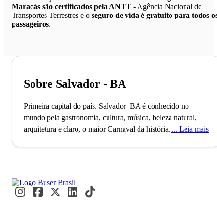
Maracás são certificados pela ANTT
- Agência Nacional de
Transportes Terrestres e o
seguro de vida é gratuito para todos o
passageiros
.
Sobre Salvador - BA
Primeira capital do país, Salvador–BA é conhecido no
mundo pela gastronomia, cultura, música, beleza natural,
arquitetura e claro, o maior Carnaval da história.
A cidade de
Leia mais
Salvador, capital do Estado baiano, conta com mais de 2
milhões de habitantes e é uma das mais antigas da América,
palco do início da história do Brasil, conhecida como São
Salvador da Bahia de Todos os Santos. O município, que foi
fundado no ano de 1549 e foi a primeira capital brasileira, é
o mais populoso do Nordeste e o terceiro maior do Brasil.
Salvador foi, desde a sua fundação, fortemente influenciada