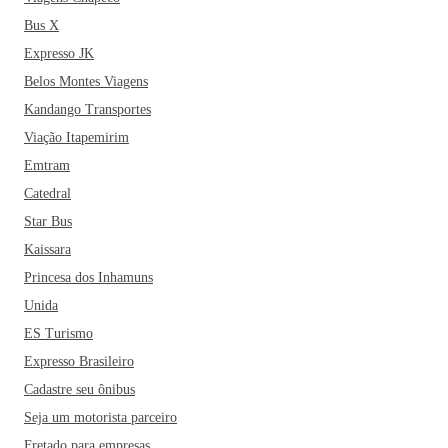
chama a atenção por suas influências africanas e a cidade é
Bus X
conhecida como o berço do axé - estilo musical
Expresso JK
característico do Nordeste. A maior escola de tambores afro-
Belos Montes Viagens
brasileiro, mais conhecido como Olodum, também se
Kandango Transportes
consagrou na cidade de Salvador e hoje é uma das maiores
representações culturais do país. A cidade também foi palco
Viação Itapemirim
de umas primeiras escolas de capoeira, representação
Emtram
cultural que data da época dos escravos africanos no país e é
Catedral
muito comum encontrar pela cidade grupos de capoeiristas,
Star Bus
com suas manobras e músicas embaladas pelo famoso
Kaissara
berimbau.
Se você está planejando visitar a cidade, pode
Princesa dos Inhamuns
enriquecer o seu roteiro turístico com visitas à Ilha dos
Frades, ao Mercado Modelo - um dos principais cartões-
Unida
postais da cidade -, o Elevador Lacerda - o primeiro do
ES Turismo
Brasil -, o famoso Pelourinho - parada obrigatória do Centro
Expresso Brasileiro
Histórico e Patrimônio Histórico da Humanidade -, a Casa
Cadastre seu ônibus
do Rio Vermelho, o Museu de Arte Moderna da Bahia - com
Seja um motorista parceiro
mais de 2000 obras de famosos pintores brasileiros -, o
Fretado para empresas