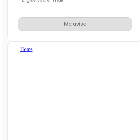
Me avise
Home