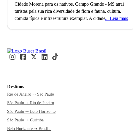
Cidade Morena para os nativos, Campo Grande - MS atrai
turistas pela sua rica diversidade de flora e fauna, cultura,
comida típica e infraestrutura exemplar.
A cidade de Campo
Leia mais
Grande, capital do Mato Grosso do Sul, conta com mais de
900 mil habitantes e é uma das cidades mais arborizadas do
Brasil. Mesmo não sendo tão conhecida como roteiro
turístico, a cidade se mostra como um excelente destino. O
município também conhecido como Cidade Morena, devido
à terra avermelhada da região, foi originalmente fundado por
mineiros no ano de 1872 e hoje é a porta de entrada para
quem está a caminho de alguns cartões postais do Centro-
Oeste, como Bonito, Pantanal, Serra da Bodoquena, Parque
Destinos
Nacional das Emas; entre outros.
A economia de Campo
Rio de Janeiro ➝ São Paulo
Grande é baseada no comércio de mercadorias, cultivo de
São Paulo ➝ Rio de Janeiro
soja, milho, arroz e mandioca e também conta com forte
influência do setor de construção civil. A cidade foi até
São Paulo ➝ Belo Horizonte
mesmo considerada pela EXAME como a 28º melhor
São Paulo ➝ Curitiba
cidade do Brasil em infraestrutura. A cidade também chama
Belo Horizonte ➝ Brasília
a atenção pela comida típica, pela rica cultura e por ser um