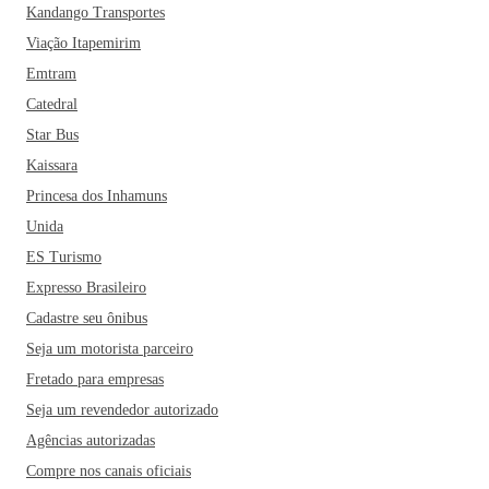
Kandango Transportes
Viação Itapemirim
Emtram
Catedral
Star Bus
Kaissara
Princesa dos Inhamuns
Unida
ES Turismo
Expresso Brasileiro
Cadastre seu ônibus
Seja um motorista parceiro
Fretado para empresas
Seja um revendedor autorizado
Agências autorizadas
Compre nos canais oficiais