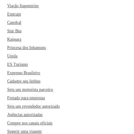
muitos parques e até fazer um passeio de barco pelo grande
Viação Itapemirim
e belo Lago Paranoá!
Emtram
Catedral
Star Bus
Kaissara
Princesa dos Inhamuns
Unida
ES Turismo
Expresso Brasileiro
Cadastre seu ônibus
Seja um motorista parceiro
Fretado para empresas
Seja um revendedor autorizado
Agências autorizadas
Compre nos canais oficiais
Sugerir uma viagem