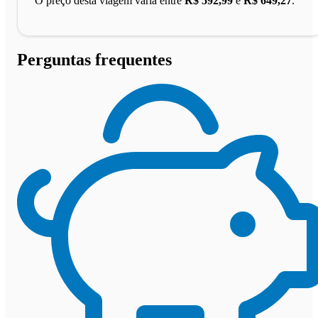
O preço desta viagem varia entre
R$ 592,99
e
R$ 649,27
.
Perguntas frequentes