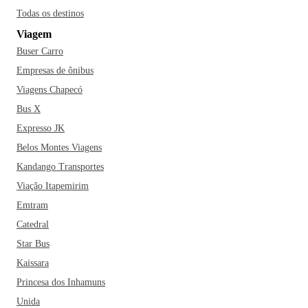
aproveite para relaxar enquanto observa os visitantes de
Todas os destinos
todas as partes do mundo. Curta São Paulo ao máximo e
Viagem
viva tudo que a cidade tem para oferecer!
Buser Carro
Empresas de ônibus
Viagens Chapecó
Bus X
Expresso JK
Belos Montes Viagens
Kandango Transportes
Viação Itapemirim
Emtram
Catedral
Star Bus
Kaissara
Princesa dos Inhamuns
Unida