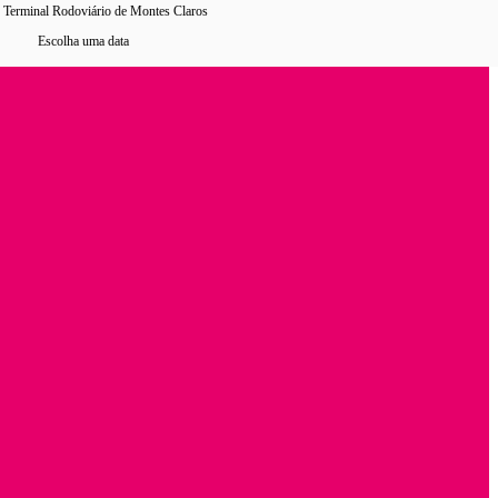
› Terminal Rodoviário de Montes Claros
0 horários
de ônibus encontrados
Escolha uma data