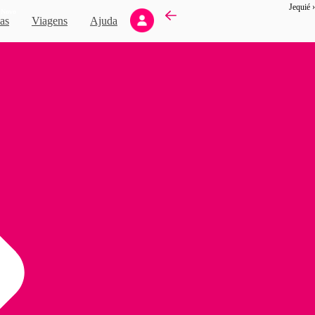
Jequié 
Novo
as
Viagens
Ajuda