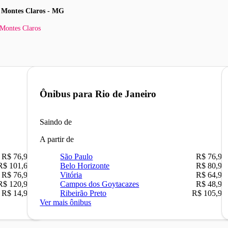
 Montes Claros - MG
 Montes Claros
Ônibus para
Rio de Janeiro
Saindo de
A partir de
R$ 76,90
São Paulo
R$ 76,90
R$ 101,67
Belo Horizonte
R$ 80,90
R$ 76,90
Vitória
R$ 64,90
R$ 120,90
Campos dos Goytacazes
R$ 48,90
R$ 14,90
Ribeirão Preto
R$ 105,90
Ver mais ônibus