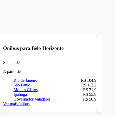
Ônibus para
Belo Horizonte
Ônibu
Saindo de
Saindo 
A partir de
A partir 
Rio de Janeiro
R$ 104,90
Ri
São Paulo
R$ 112,26
Be
Montes Claros
R$ 71,90
Sã
Ipatinga
R$ 55,90
Ca
Governador Valadares
R$ 56,90
Ip
Ver mais ônibus
Ver mais