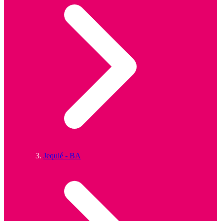
Jequié - BA