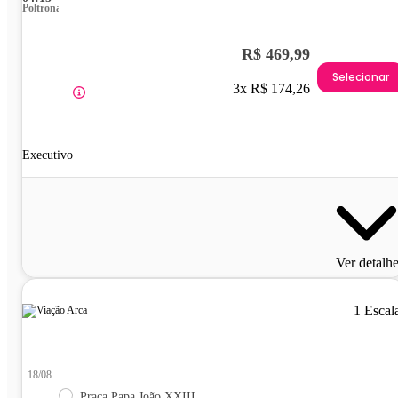
Poltrona
R$ 469,99
Selecionar
3x R$ 174,26
Executivo
Ver detalh
1 Escal
18/08
Praça Papa João XXIII