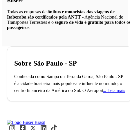
Buser?
Todas as empresas de
ônibus e motoristas das viagens de
Itaberaba são certificados pela ANTT
- Agência Nacional de
Transportes Terrestres e o
seguro de vida é gratuito para todos o
passageiros
.
Sobre São Paulo - SP
Conhecida como Sampa ou Terra da Garoa, São Paulo - SP
é a cidade brasileira mais populosa e influente no mundo, o
centro financeiro da América do Sul.
O Aeroporto de
Leia mais
Guarulhos, o segundo maior do Brasil, conecta São Paulo
ao mundo, refletindo seu status como uma metrópole global
alfa. Com mais de 11 milhões de habitantes, a cidade é
reconhecida como a Capital Mundial da Gastronomia, onde
eventos internacionais como a Bienal de Arte e a São Paulo