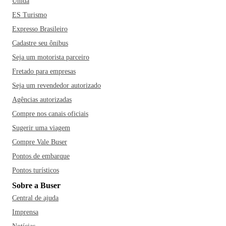
‌Parque‌ ‌Tanguá‌ ‌e‌ ‌o‌ ‌Museu‌ ‌Oscar‌ ‌Niemeyer também‌ ‌são
Unida
pontos obrigatórios ‌no‌ ‌seu‌ ‌roteiro. Vale a pena tirar um dia
ES Turismo
para fazer o famoso passeio de trem pela Serra do Mar, que
Expresso Brasileiro
oferece belas paisagens.
Ah, e se bater aquela fome, não
Cadastre seu ônibus
deixe de conhecer o bairro Santa Felicidade, especializado
Seja um motorista parceiro
em gastronomia italiana com diversos restaurantes, cantinas
Fretado para empresas
e vinícolas - destaque para o restaurante Madalosso -, dar
um pulo no Mercado Municipal e se deliciar com os quitutes
Seja um revendedor autorizado
regionais, como o pinhão com carne seca ou aproveitar as
Agências autorizadas
vilas gastronômicas e experimentar pratos típicos como os
Compre nos canais oficiais
costelões, pão com bolinho e a carne de onça.
Sugerir uma viagem
Compre Vale Buser
Pontos de embarque
Pontos turísticos
Sobre a Buser
Central de ajuda
Imprensa