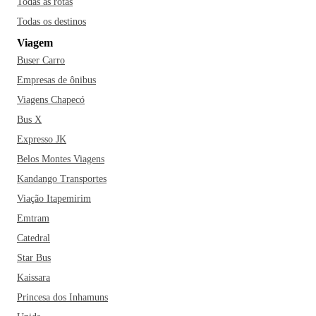
Todas as rotas
‌eventos‌ ‌artísticos‌ ‌do‌ ‌Brasil‌ ‌e‌ ‌que‌ ‌reúne mais‌ ‌de‌ ‌340‌
Todas os destinos
‌espetáculos‌ ‌e‌ ‌dezenas‌ ‌de‌ ‌eventos‌ ‌simultâneos, todos os
Viagem
anos.
‌Provavelmente‌ ‌você‌ também ‌já‌ ‌ouviu‌ falar ‌sobre‌ ‌as‌
Buser Carro
‌áreas‌ ‌verdes‌ ‌de‌ ‌Curitiba,‌ ‌não‌ ‌é‌ ‌mesmo?‌ ‌Isso‌ ‌se‌ ‌dá‌ ‌porque‌ ‌a‌
‌cidade‌ ‌é‌ ‌conhecida‌ ‌como‌ ‌a‌ ‌Capital‌ ‌Ecológica‌ ‌do‌ ‌Brasil‌ ‌e‌
Empresas de ônibus
‌cidade‌ ‌mais‌ ‌sustentável ambientalmente‌ ‌da‌ ‌América‌ ‌Latina‌.
Viagens Chapecó
Além de ser ‌cercada‌ ‌por‌ ‌tanto‌ ‌verde,‌ ‌Curitiba‌ também‌ é ‌a‌
Bus X
‌capital‌ ‌mais‌ ‌fria‌ ‌do‌ ‌Brasil.‌ ‌No‌ ‌inverno,‌ ‌a‌ ‌temperatura‌ ‌pode‌
Expresso JK
‌chegar‌ ‌a‌ ‌0ºC.‌ ‌Pois‌ ‌é,‌ ‌não esqueça de levar um bom casaco
Belos Montes Viagens
na mala para curtir esse friozinho!
‌Se ‌você‌ ‌está‌ ‌planejando‌ ‌a‌
Kandango Transportes
‌sua‌ ‌viagem‌ ‌para‌ ‌Curitiba,‌ ‌mas‌ ‌está‌ ‌preocupado‌ ‌em‌ ‌não‌ ‌ter‌
‌tempo‌ ‌de‌ ‌visitar‌ ‌tudo,‌ ‌fique‌ ‌tranquilo!‌ ‌Curitiba‌ ‌não‌ ‌fecha.‌
Viação Itapemirim
‌Pelo menos não na‌ ‌Rua‌ ‌24‌ ‌Horas,‌ ‌um‌ ‌espaço‌ ‌cheinho‌ ‌de‌
Emtram
‌estabelecimentos‌ ‌de‌ ‌serviços,‌ ‌lojas‌ ‌e‌ ‌restaurantes‌ ‌que‌
Catedral
‌funciona‌m ‌o‌ ‌dia‌ ‌inteiro,‌ ‌sem‌ ‌parar.‌ ‌Ah,‌ ‌não‌ ‌deixe‌ de‌ ‌fazer‌
Star Bus
‌um‌ ‌passeio‌ ‌pelo‌ ‌maravilhoso‌ ‌Jardim‌ ‌Botânico,‌ cartão-postal
Kaissara
da cidade, com arquitetura ‌inspirada no estilo ‌francês.‌ ‌O‌
Princesa dos Inhamuns
‌Parque‌ ‌Barigui,‌ o Centro Histórico, o Bosque Alemão, ‌o‌