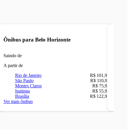
Ônibus para
Belo Horizonte
Ônibu
Saindo de
Saindo 
A partir de
A partir 
Rio de Janeiro
R$ 101,90
Ri
São Paulo
R$ 110,90
Be
Montes Claros
R$ 75,90
Sã
Ipatinga
R$ 55,90
Ip
Brasília
R$ 122,90
Ca
Ver mais ônibus
Ver mais