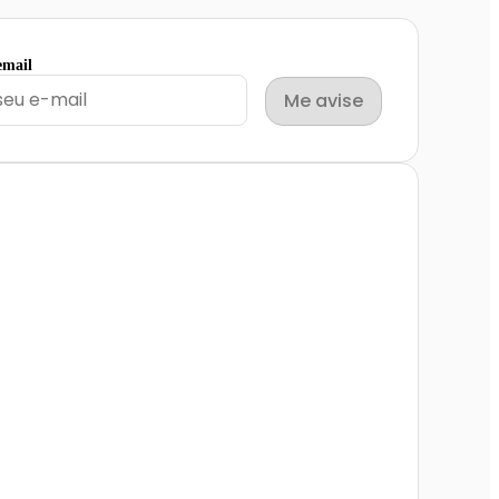
email
Me avise