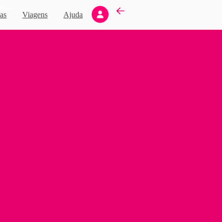
Novo
as
Viagens
Ajuda