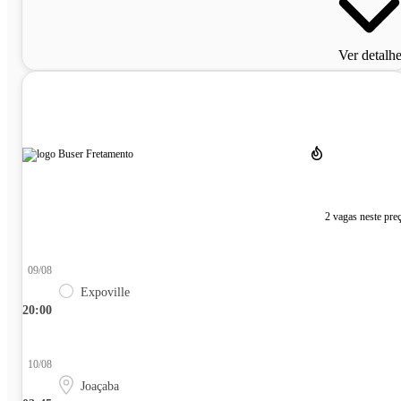
Ver detalh
2 vagas neste pre
09/08
Expoville
20:00
10/08
Joaçaba