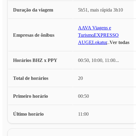
Duração da viagem
5h51, mais rápida 3h10
AAVA Viagens e
Empresas de ônibus
Turismo
,
EXPRESSO
AUGE
,
Lokatur
,
...
Ver todas
Horários BHZ x PPY
00:50, 10:00, 11:00
...
Total de horários
20
Primeiro horário
00:50
Último horário
11:00