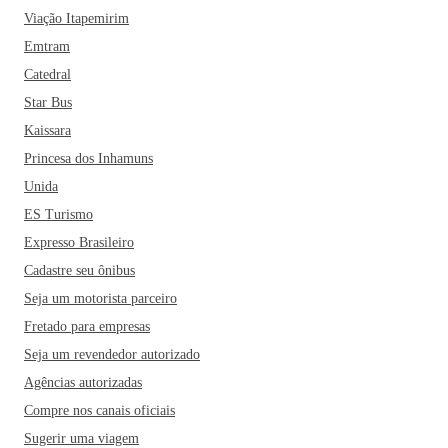
de Maria e a República Bar. Dentre os restaurantes mais
Viação Itapemirim
famosos da cidade estão ainda a Oficina de Pizza Altaville, a
Emtram
Sociedade do Hambúrguer e o Restaurante Lugano.
Catedral
Star Bus
Kaissara
Princesa dos Inhamuns
Unida
ES Turismo
Expresso Brasileiro
Cadastre seu ônibus
Seja um motorista parceiro
Fretado para empresas
Seja um revendedor autorizado
Agências autorizadas
Compre nos canais oficiais
Sugerir uma viagem