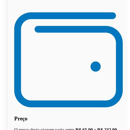
Preço
O preço desta viagem varia entre
R$ 65,90
e
R$ 232,90
.