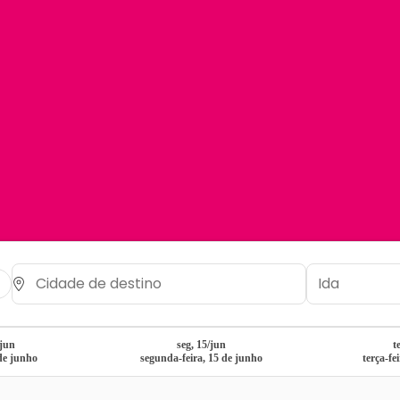
/jun
seg, 15/jun
t
de junho
segunda-feira, 15 de junho
terça-fe