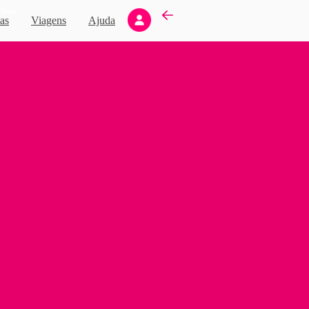
Novo
as
Viagens
Ajuda