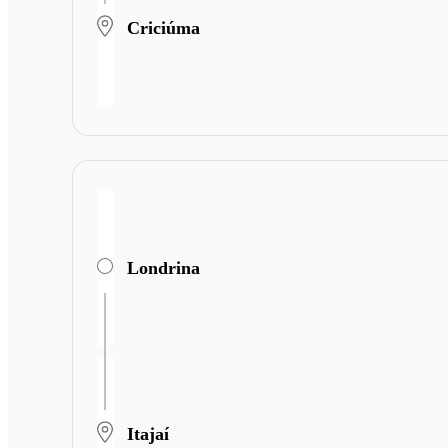
Criciúma
Londrina
Itajaí