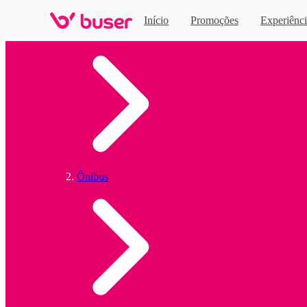
Início
Promoções
Experiênci
Home
Ônibus