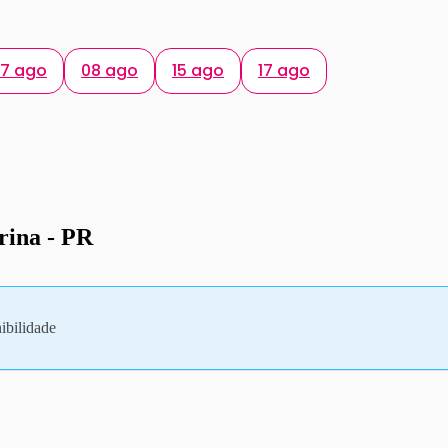
7 ago
08 ago
15 ago
17 ago
rina - PR
ibilidade