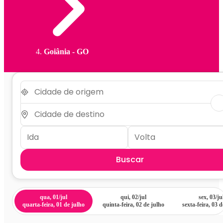
Goiânia - GO
Buscar
qua, 01/jul
qui, 02/jul
sex, 03/ju
quarta-feira, 01 de julho
quinta-feira, 02 de julho
sexta-feira, 03 